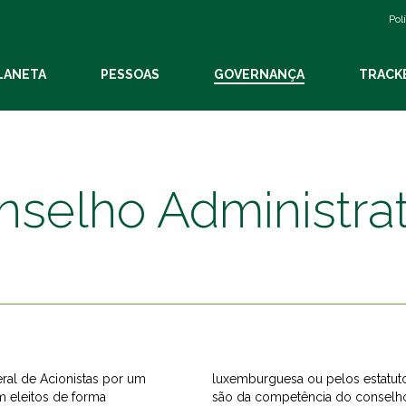
Pol
LANETA
PESSOAS
GOVERNANÇA
TRACK
nselho Administrat
al de Acionistas por um
luxemburguesa ou pelos estatuto
m eleitos de forma
são da competência do conselho