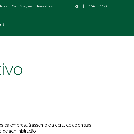
íticas
Certificações
Relatórios
|
ESP
ENG
ER
ivo
s da empresa à assembleia geral de acionistas
 de administração.