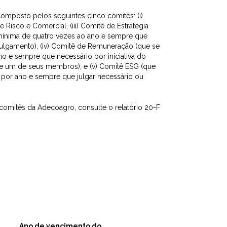
omposto pelos seguintes cinco comitês: (i)
e Risco e Comercial, (iii) Comitê de Estratégia
ínima de quatro vezes ao ano e sempre que
julgamento), (iv) Comitê de Remuneração (que se
 e sempre que necessário por iniciativa do
de um de seus membros), e (v) Comitê ESG (que
por ano e sempre que julgar necessário ou
comitês da Adecoagro, consulte o relatório 20-F
Ano de vencimento do