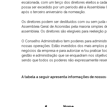
escalonada, com um terço dos diretores eleitos a cad
possa ser excedido por um período até a Assembleia Ge
após o terceiro aniversário da nomeação.
Os diretores podem ser destituídos com ou sem justa 
Assembleia Geral de Acionistas pela maioria simples 
assembleia. Os diretores são elegíveis para reeleição
O Conselho Administrativo tem poderes para administra
nossas operações. Estão investidos dos mais amplos p
negócios da empresa e para autorizar e/ou praticar tod
gestão e administração que se enquadram nos objetiv
sendo que todos os poderes não expressamente reser
A tabela a seguir apresenta informações de nossos 
#
Nome