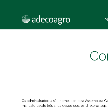
Skip
to
main
content
P
Co
Os administradores são nomeados pela Assembleia Ger
mandato de até três anos desde que, os diretores seja