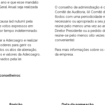
a ano e que esse mandato
ral Anual seja realizada
O conselho de administração é c
Comitê de Auditoria, (ii) Comitê d
(todos com uma periodicidade m
causa (ad nutum) pela
necessário ou apropriado a seu 
de votos expressos em
reúne pelo menos uma vez ao ano
 por tempo indeterminado.
Diretor Presidente ou a pedido 
reúne-se pelo menos oito vezes 
conveniente).
r a Adecoagro e realizar
oderes para gerir os
os os atos de alienação,
Para mais informações sobre os 
os e valores da Adecoagro,
da empresa.
vados pela lei
conselheiros:
Posição
Data da nomeação