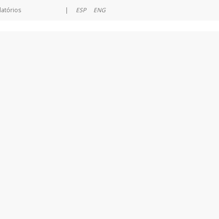
latórios
|
ESP
ENG